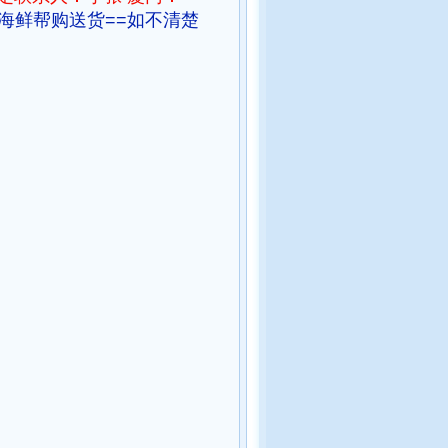
海鲜帮购送货==
如不清楚