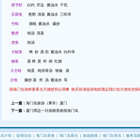
斑节虾
白灼 开边 酱油水 干煎
石斑鱼
煮粥 清蒸 酱油水 三吃等
竹蛏
插蛏 酱油水 爆炒
蟹虎
炖汤 清蒸
虎鱼
炖汤
大鱿鱼
烤 炒 蒸 煎 酱油水 白灼等
鳗鱼
蒸 烤 煲 炸 焖 红烧
大文蛤
炖蛋 炖排骨汤 铁板 蒸
沙鱼
爆炒 蒸 炸 汤 酱油水 等
因海门岛海鲜要看当天捕捞所以用餐 购买前请提前电联预定我们也方便给您报
上一篇：
海门岛旅游（乘车）厦门
下一篇：
厦门周边一日游精美路线海门岛
门岛介绍
|
促销活动
|
海门岛美食
|
海门岛观光
|
旅游路线
|
海门岛资讯
|
服务流