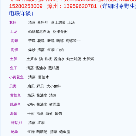
15280258009 漳州：13959620781（
详细时令野生
电联详谈）
龙虾
清蒸 蒸粉丝 蒸土鸡蛋 上汤
土龙
药膳猪尾巴汤 闷排骨粥
海螺
苦螺 花螺 旺螺 响螺 肉螺等==
海怪
爆炒 清蒸 红焖 白灼
土笋
土笋冻 汤 铁板 酱油水 炖土鸡蛋 土笋粥
鱼子
清蒸 酱油水 煎鸡蛋
小黄花鱼
清蒸 酱油水
贝类
扇贝 鲜贝 大小象蚌
黄翅鱼
炖汤 酱油水 清蒸
跳跳鱼
砂锅 酱油水 煮面线
海蟹
干煎 清蒸 白煮 蟹粥
虾蛄排
清蒸 红焖
鲍鱼
红烧 药膳汤 清蒸 鲍鱼盅