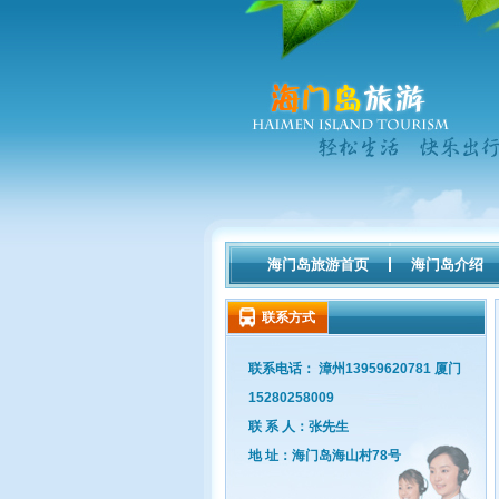
海门岛旅游首页
海门岛介绍
联系方式
联系电话： 漳州13959620781 厦门
15280258009
联 系 人：张先生
地 址：海门岛海山村78号