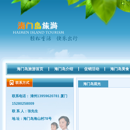
海门岛旅游首页
海门岛介绍
促销活动
海门岛美食
联系方式
海门岛观光
联系电话： 漳州13959620781 厦门
15280258009
联 系 人：张先生
地 址：海门岛海山村78号