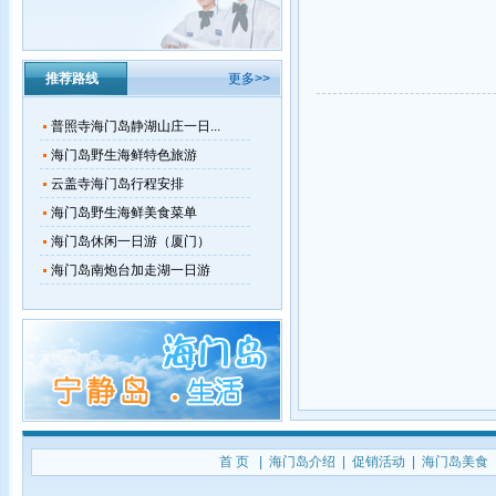
推荐路线
更多>>
普照寺海门岛静湖山庄一日...
海门岛野生海鲜特色旅游
云盖寺海门岛行程安排
海门岛野生海鲜美食菜单
海门岛休闲一日游（厦门）
海门岛南炮台加走湖一日游
首 页
|
海门岛介绍
|
促销活动
|
海门岛美食