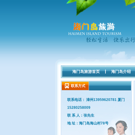
海门岛旅游首页
海门岛介绍
联系方式
联系电话： 漳州13959620781 厦门
15280258009
联 系 人：张先生
地 址：海门岛海山村78号