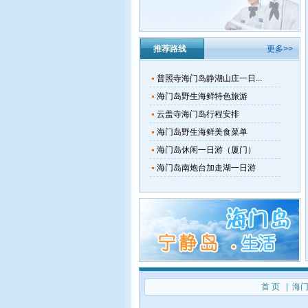
推荐路线
更多>>
普照寺海门岛静湖山庄一日...
海门岛野生海鲜特色旅游
云盖寺海门岛行程安排
海门岛野生海鲜美食菜单
海门岛休闲一日游（厦门）
海门岛南炮台加走湖一日游
首 页
|
海